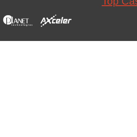
Top Ca