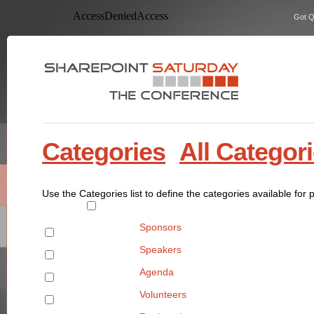
Got Q
Categories
All Categor
Use the Categories list to define the categories available for 
Sponsors
Speakers
Agenda
Volunteers