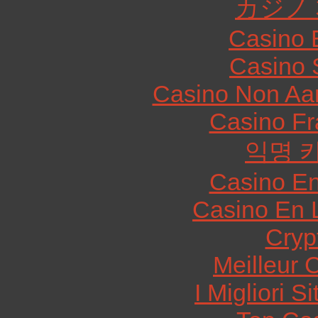
カジノ
Casino 
Casino 
Casino Non Aa
Casino Fr
익명 
Casino En
Casino En 
Cryp
Meilleur 
I Migliori S