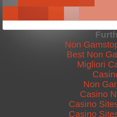
Furt
Non Gamstop
Best Non Ga
Migliori 
Casin
Non Gam
Casino N
Casino Site
Casino Site