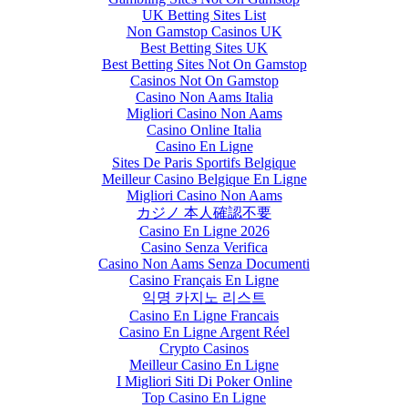
UK Betting Sites List
Non Gamstop Casinos UK
Best Betting Sites UK
Best Betting Sites Not On Gamstop
Casinos Not On Gamstop
Casino Non Aams Italia
Migliori Casino Non Aams
Casino Online Italia
Casino En Ligne
Sites De Paris Sportifs Belgique
Meilleur Casino Belgique En Ligne
Migliori Casino Non Aams
カジノ 本人確認不要
Casino En Ligne 2026
Casino Senza Verifica
Casino Non Aams Senza Documenti
Casino Français En Ligne
익명 카지노 리스트
Casino En Ligne Francais
Casino En Ligne Argent Réel
Crypto Casinos
Meilleur Casino En Ligne
I Migliori Siti Di Poker Online
Top Casino En Ligne