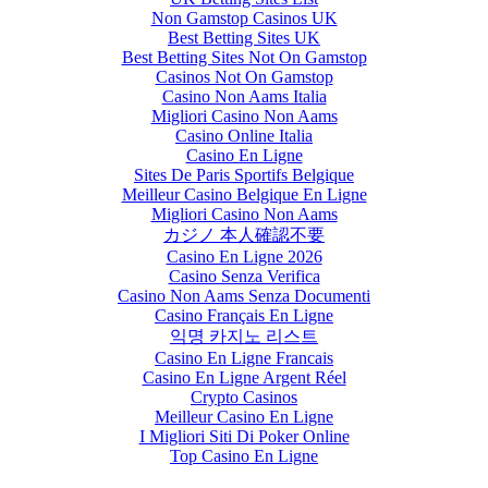
Non Gamstop Casinos UK
Best Betting Sites UK
Best Betting Sites Not On Gamstop
Casinos Not On Gamstop
Casino Non Aams Italia
Migliori Casino Non Aams
Casino Online Italia
Casino En Ligne
Sites De Paris Sportifs Belgique
Meilleur Casino Belgique En Ligne
Migliori Casino Non Aams
カジノ 本人確認不要
Casino En Ligne 2026
Casino Senza Verifica
Casino Non Aams Senza Documenti
Casino Français En Ligne
익명 카지노 리스트
Casino En Ligne Francais
Casino En Ligne Argent Réel
Crypto Casinos
Meilleur Casino En Ligne
I Migliori Siti Di Poker Online
Top Casino En Ligne