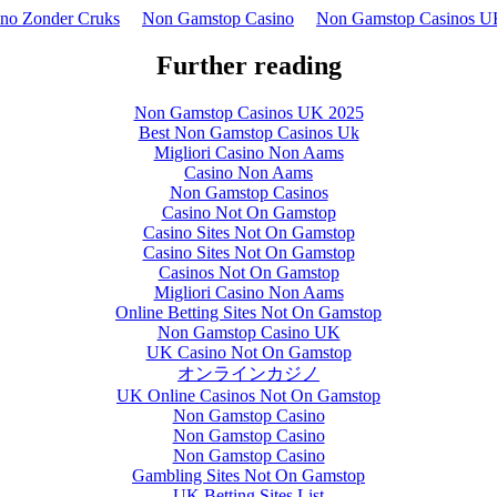
ino Zonder Cruks
Non Gamstop Casino
Non Gamstop Casinos 
Further reading
Non Gamstop Casinos UK 2025
Best Non Gamstop Casinos Uk
Migliori Casino Non Aams
Casino Non Aams
Non Gamstop Casinos
Casino Not On Gamstop
Casino Sites Not On Gamstop
Casino Sites Not On Gamstop
Casinos Not On Gamstop
Migliori Casino Non Aams
Online Betting Sites Not On Gamstop
Non Gamstop Casino UK
UK Casino Not On Gamstop
オンラインカジノ
UK Online Casinos Not On Gamstop
Non Gamstop Casino
Non Gamstop Casino
Non Gamstop Casino
Gambling Sites Not On Gamstop
UK Betting Sites List