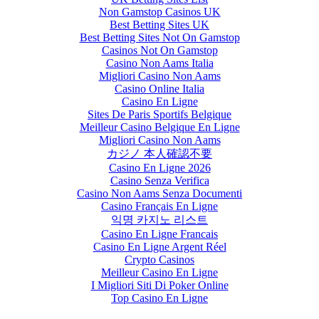
Non Gamstop Casinos UK
Best Betting Sites UK
Best Betting Sites Not On Gamstop
Casinos Not On Gamstop
Casino Non Aams Italia
Migliori Casino Non Aams
Casino Online Italia
Casino En Ligne
Sites De Paris Sportifs Belgique
Meilleur Casino Belgique En Ligne
Migliori Casino Non Aams
カジノ 本人確認不要
Casino En Ligne 2026
Casino Senza Verifica
Casino Non Aams Senza Documenti
Casino Français En Ligne
익명 카지노 리스트
Casino En Ligne Francais
Casino En Ligne Argent Réel
Crypto Casinos
Meilleur Casino En Ligne
I Migliori Siti Di Poker Online
Top Casino En Ligne